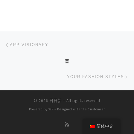
文章导航
上一篇
APP VISIONARY
返回文章列表
下
YOUR FASHION STYLES
© 2026
日日新
– All rights reserved
Powered by
WP
– Designed with the
Customizr
简体中文