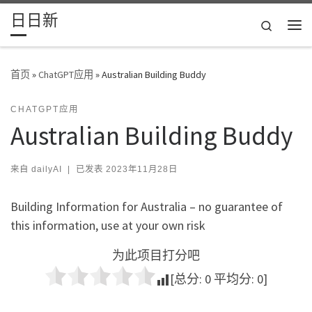
日日新
Skip to content
Search
主
首页
»
ChatGPT应用
»
Australian Building Buddy
CHATGPT应用
Australian Building Buddy
来自
dailyAI
|
已发表
2023年11月28日
Building Information for Australia – no guarantee of
this information, use at your own risk
为此项目打分吧
[总分:
0
平均分:
0
]