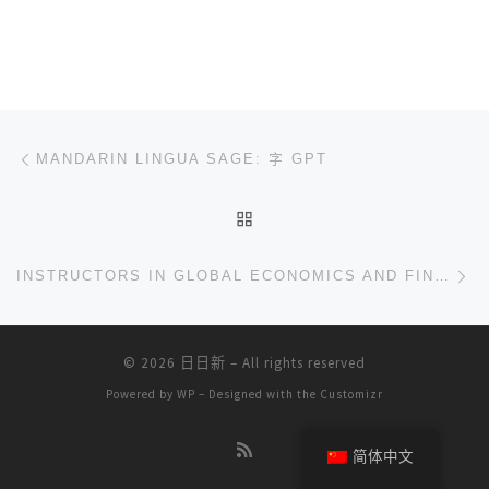
文章导航
上一篇
MANDARIN LINGUA SAGE: 字 GPT
返回文章列表
下
INSTRUCTORS IN GLOBAL ECONOMICS AND FINANCE
© 2026
日日新
– All rights reserved
Powered by
WP
– Designed with the
Customizr
简体中文