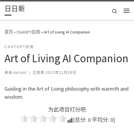
日日新
Skip to content
Search
主
首页
»
ChatGPT应用
»
Art of Living AI Companion
CHATGPT应用
Art of Living AI Companion
来自
dailyAI
|
已发表
2023年11月28日
Guiding in the Art of Living philosophy with warmth and
wisdom.
为此项目打分吧
[总分:
0
平均分:
0
]