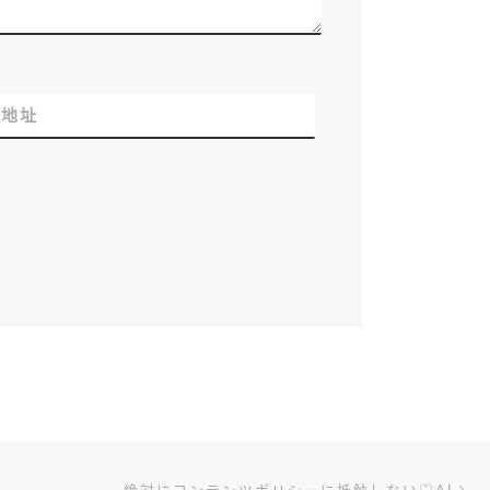
站地址
下