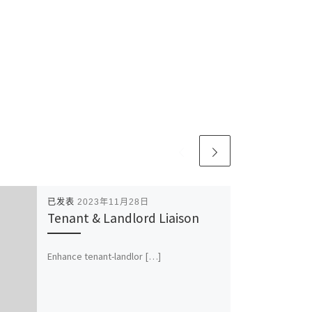
已发表
2023年11月28日
Tenant & Landlord Liaison
Enhance tenant-landlor […]