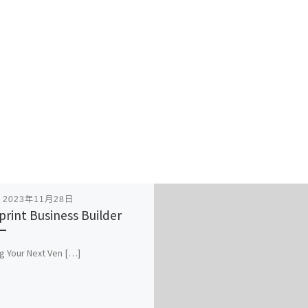
表
2023年11月28日
print Business Builder
ng Your Next Ven […]