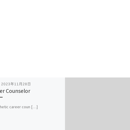
表
2023年11月28日
er Counselor
etic career coun […]