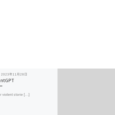
表
2023年11月28日
entGPT
r violent storie […]