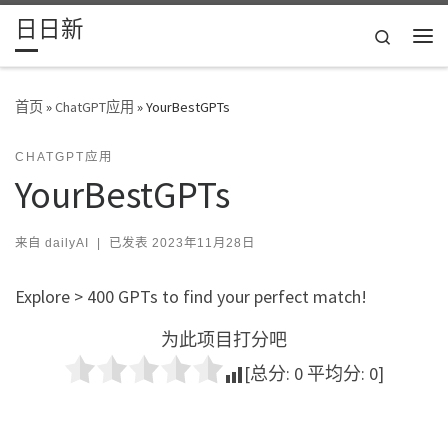
日日新
Skip to content
Search
主
首页
»
ChatGPT应用
»
YourBestGPTs
CHATGPT应用
YourBestGPTs
来自
dailyAI
|
已发表
2023年11月28日
Explore > 400 GPTs to find your perfect match!
为此项目打分吧
[总分:
0
平均分:
0
]