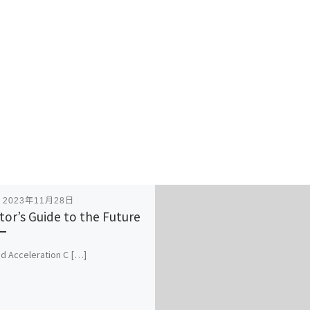
表
2023年11月28日
tor’s Guide to the Future
d Acceleration C […]