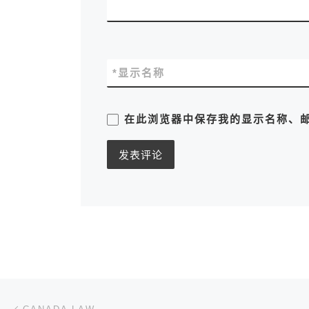
*
显示名称
在此浏览器中保存我的显示名称、
文章导航
上一篇