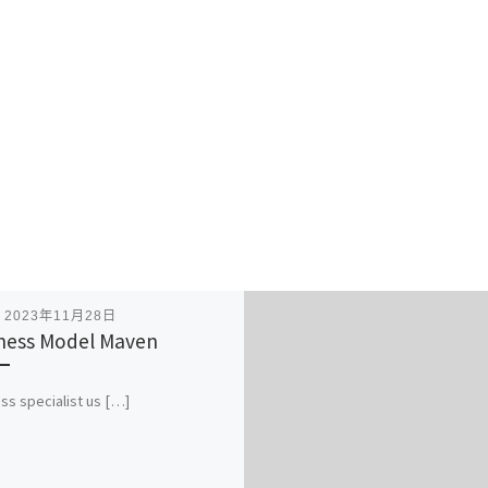
表
2023年11月28日
ness Model Maven
ss specialist us […]