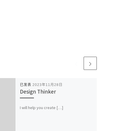
已发表
2023年11月28日
Design Thinker
I will help you create […]