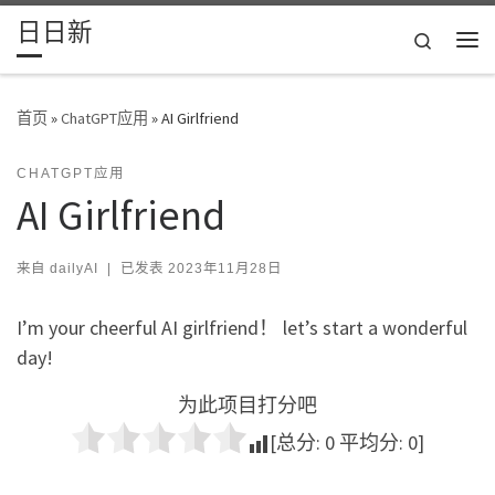
日日新
Skip to content
Search
主
首页
»
ChatGPT应用
»
AI Girlfriend
CHATGPT应用
AI Girlfriend
来自
dailyAI
|
已发表
2023年11月28日
I’m your cheerful AI girlfriend！ let’s start a wonderful
day!
为此项目打分吧
[总分:
0
平均分:
0
]