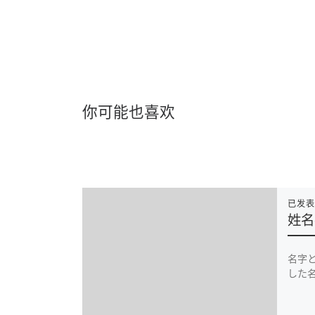
你可能也喜欢
已发
姓名
名字
した名