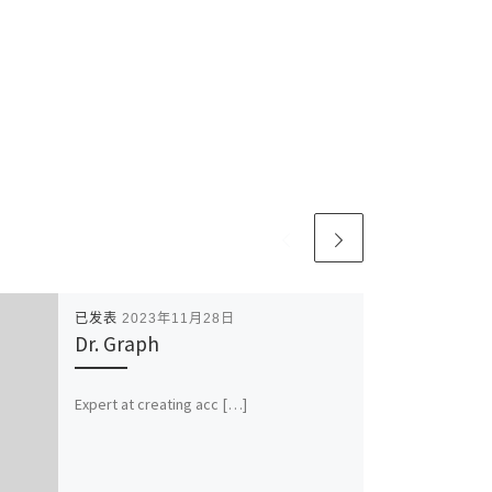
已发表
2023年11月28日
Dr. Graph
Expert at creating acc […]