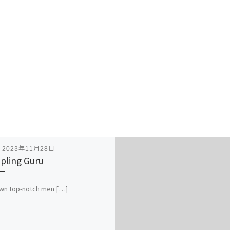
表
2023年11月28日
pling Guru
own top-notch men […]