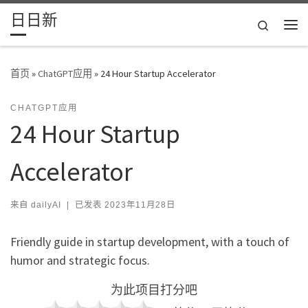
日日新
Skip to content
Search
主
首页
»
ChatGPT应用
»
24 Hour Startup Accelerator
CHATGPT应用
24 Hour Startup
Accelerator
来自
dailyAI
|
已发表
2023年11月28日
Friendly guide in startup development, with a touch of
humor and strategic focus.
为此项目打分吧