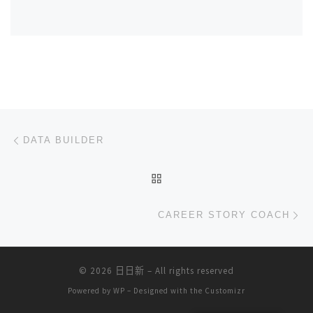
文章导航
上一篇
DATA BUILDER
返回文章列表
下
CAREER STORY COACH
© 2026
日日新
– All rights reserved
Powered by
WP
– Designed with the
Customizr