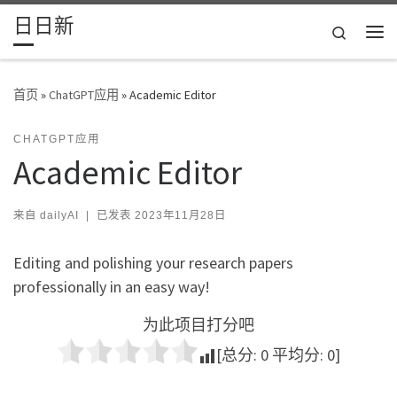
日日新
Skip to content
Search
主
首页
»
ChatGPT应用
»
Academic Editor
CHATGPT应用
Academic Editor
来自
dailyAI
|
已发表
2023年11月28日
Editing and polishing your research papers
professionally in an easy way!
为此项目打分吧
[总分:
0
平均分:
0
]