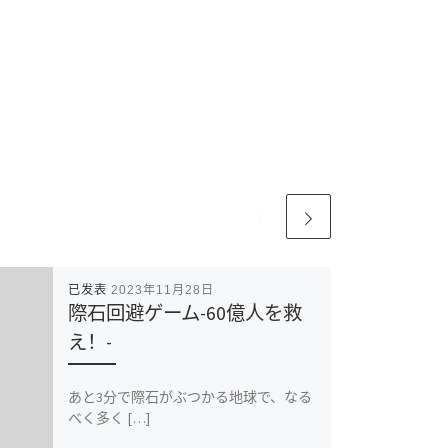
已发表
2023年11月28日
際石回避ゲーム-60億人を救
え！-
あと3分で際石がぶつかる地球で、なる
べく多く […]