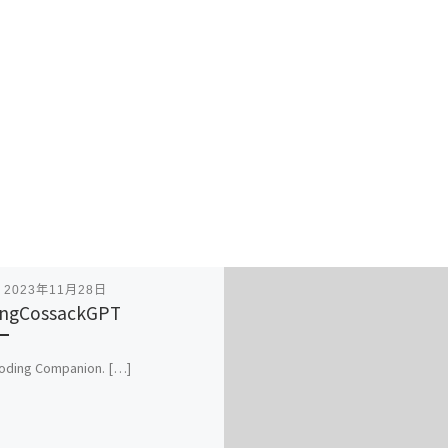
表
2023年11月28日
ingCossackGPT
oding Companion. […]