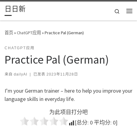
日日新
Skip to content
Search
主
首页
»
ChatGPT应用
»
Practice Pal (German)
CHATGPT应用
Practice Pal (German)
来自
dailyAI
|
已发表
2023年11月28日
I’m your German trainer – here to help you improve your
language skills in everyday life.
为此项目打分吧
[总分:
0
平均分:
0
]