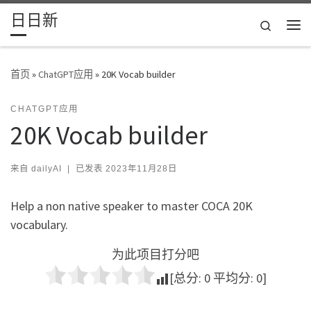
日日新
Skip to content
Search
主
首页
»
ChatGPT应用
»
20K Vocab builder
CHATGPT应用
20K Vocab builder
来自
dailyAI
|
已发表
2023年11月28日
Help a non native speaker to master COCA 20K
vocabulary.
为此项目打分吧
[总分:
0
平均分:
0
]