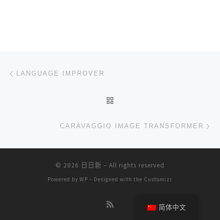
文章导航
上一篇
LANGUAGE IMPROVER
返回文章列表
下
CARAVAGGIO IMAGE TRANSFORMER
© 2026
日日新
– All rights reserved
Powered by
WP
– Designed with the
Customizr
简体中文