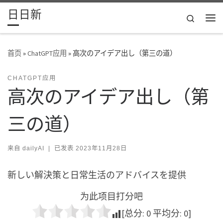
日日新
Skip to content
Search
主
首页
»
ChatGPT应用
»
高次のアイデア出し（第三の道）
CHATGPT应用
高次のアイデア出し（第
三の道）
来自
dailyAI
|
已发表
2023年11月28日
新しい解決策と日常生活のアドバイスを提供
为此项目打分吧
[总分:
0
平均分:
0
]