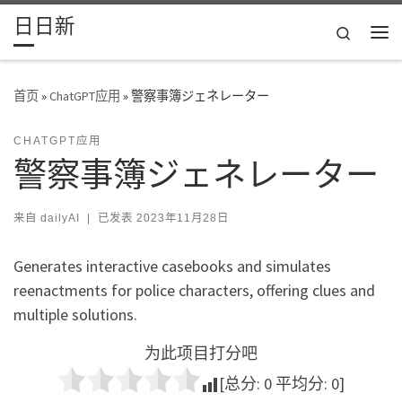
日日新
Skip to content
Search
主
首页
»
ChatGPT应用
»
警察事簿ジェネレーター
CHATGPT应用
警察事簿ジェネレーター
来自
dailyAI
|
已发表
2023年11月28日
Generates interactive casebooks and simulates
reenactments for police characters, offering clues and
multiple solutions.
为此项目打分吧
[总分:
0
平均分:
0
]