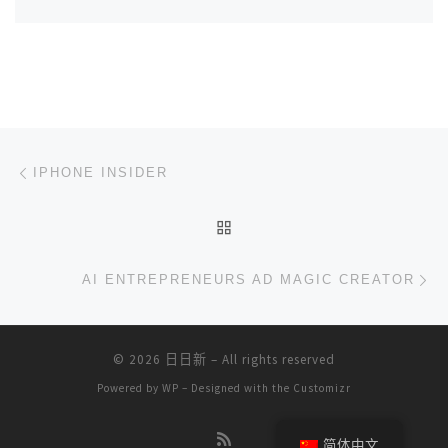
文章导航
上一篇
IPHONE INSIDER
返回文章列表
下
AI ENTREPRENEURS AD MAGIC CREATOR
© 2026
日日新
– All rights reserved
Powered by
WP
– Designed with the
Customizr
简体中文