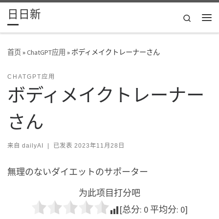
日日新
Skip to content
Search
主
首页
»
ChatGPT应用
»
ボディメイクトレーナーさん
CHATGPT应用
ボディメイクトレーナー
さん
来自
dailyAI
|
已发表
2023年11月28日
無理のないダイエットのサポーター
为此项目打分吧
[总分:
0
平均分:
0
]