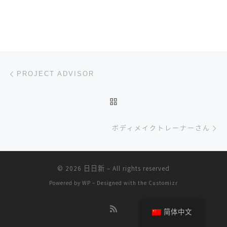
文章导航
上一篇
PROJECT ADVISOR
返回文章列表
下
ボディメイクトレーナーさん
© 2026
日日新
– All rights reserved
Powered by
WP
– Designed with the
Customizr
简体中文