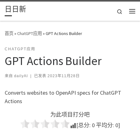
日日新
Skip to content
Search
主
首页
»
ChatGPT应用
»
GPT Actions Builder
CHATGPT应用
GPT Actions Builder
来自
dailyAI
|
已发表
2023年11月28日
Converts websites to OpenAPI specs for ChatGPT
Actions
为此项目打分吧
[总分:
0
平均分:
0
]