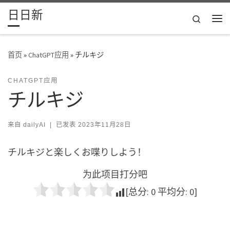
日日新
Skip to content
Search
主
首页
»
ChatGPT应用
»
チルキジ
CHATGPT应用
チルキジ
来自
dailyAI
|
已发表
2023年11月28日
チルキジと楽しくお喋りしよう！
为此项目打分吧
[总分:
0
平均分:
0
]