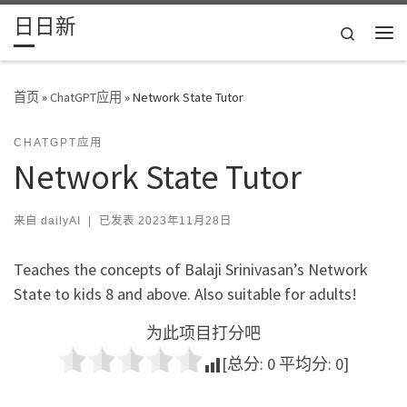
日日新
Skip to content
Search
主
首页
»
ChatGPT应用
»
Network State Tutor
CHATGPT应用
Network State Tutor
来自
dailyAI
|
已发表
2023年11月28日
Teaches the concepts of Balaji Srinivasan’s Network
State to kids 8 and above. Also suitable for adults!
为此项目打分吧
[总分:
0
平均分:
0
]