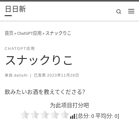
日日新
Skip to content
Search
主
首页
»
ChatGPT应用
»
スナックりこ
CHATGPT应用
スナックりこ
来自
dailyAI
|
已发表
2023年11月28日
飲みたいお酒を教えてくださる？
为此项目打分吧
[总分:
0
平均分:
0
]