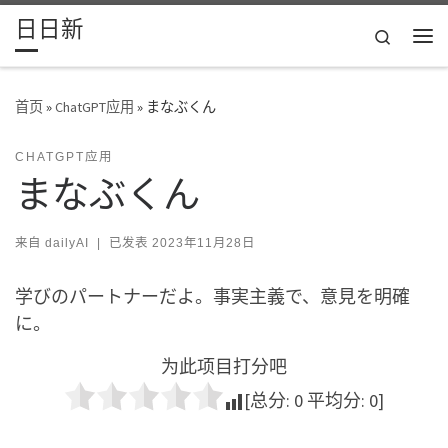
日日新
Skip to content
Search
主
首页
»
ChatGPT应用
»
まなぶくん
CHATGPT应用
まなぶくん
来自
dailyAI
|
已发表
2023年11月28日
学びのパートナーだよ。事実主義で、意見を明確
に。
为此项目打分吧
[总分:
0
平均分:
0
]