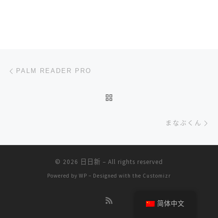
文章导航
上一篇
PALM READER PRO
返回文章列表
下
まなぶくん
© 2026
日日新
– All rights reserved
Powered by
WP
– Designed with the
Customizr
简体中文