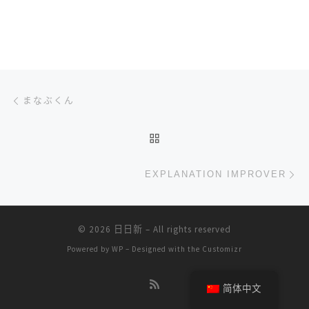
文章导航
上一篇
まなぶくん
返回文章列表
下
EXPLANATION IMPROVER
© 2026
日日新
– All rights reserved
Powered by
WP
– Designed with the
Customizr
简体中文