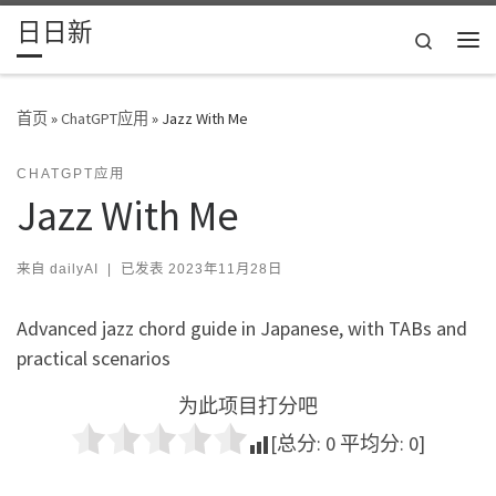
日日新
Skip to content
Search
主
首页
»
ChatGPT应用
»
Jazz With Me
CHATGPT应用
Jazz With Me
来自
dailyAI
|
已发表
2023年11月28日
Advanced jazz chord guide in Japanese, with TABs and
practical scenarios
为此项目打分吧
[总分:
0
平均分:
0
]