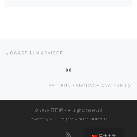
文章导航
上一篇
OWASP LLM ADVISOR
返回文章列表
下
PATTERN LANGUAGE ANALYZER
© 2026
日日新
– All rights reserved
Powered by
WP
– Designed with the
Customizr
简体中文