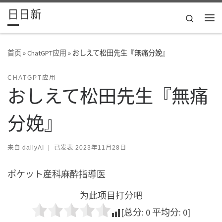
日日新
Skip to content
Search
主
首页
»
ChatGPT应用
»
おしえて松田先生『無痛分娩』
CHATGPT应用
おしえて松田先生『無痛
分娩』
来自
dailyAI
|
已发表
2023年11月28日
ポケット産科麻酔指導医
为此项目打分吧
[总分:
0
平均分:
0
]