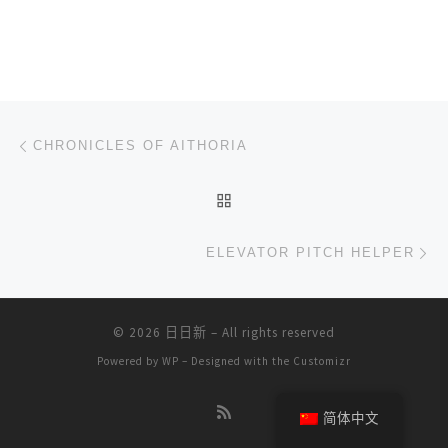
文章导航
上一篇
CHRONICLES OF AITHORIA
返回文章列表
下
ELEVATOR PITCH HELPER
© 2026
日日新
– All rights reserved
Powered by
WP
– Designed with the
Customizr
简体中文