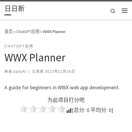
日日新
Skip to content
Search
主
首页
»
ChatGPT应用
»
WWX Planner
CHATGPT应用
WWX Planner
来自
dailyAI
|
已发表
2023年11月28日
A guide for beginners in WWX web app development.
为此项目打分吧
[总分:
0
平均分:
0
]