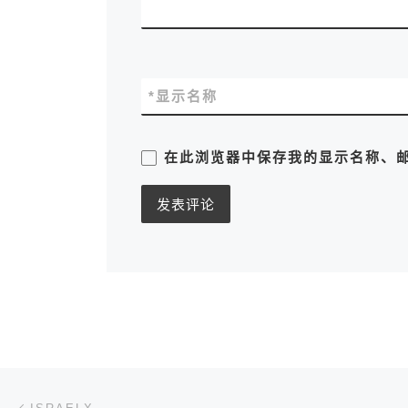
*
显示名称
在此浏览器中保存我的显示名称、
文章导航
上一篇