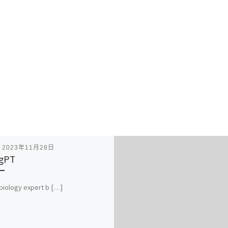
表
2023年11月28日
gPT
biology expert b […]