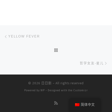
文章导航
上一篇
YELLOW FEVER
返回文章列表
下
哲学女友-星儿
© 2026
日日新
– All rights reserved
Powered by
WP
– Designed with the
Customizr
简体中文