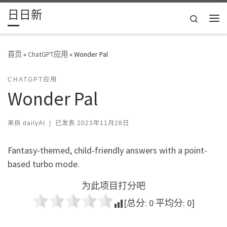
日日新
Skip to content
Search
主
首页
»
ChatGPT应用
»
Wonder Pal
CHATGPT应用
Wonder Pal
来自
dailyAI
|
已发表
2023年11月28日
Fantasy-themed, child-friendly answers with a point-
based turbo mode.
为此项目打分吧
[总分:
0
平均分:
0
]