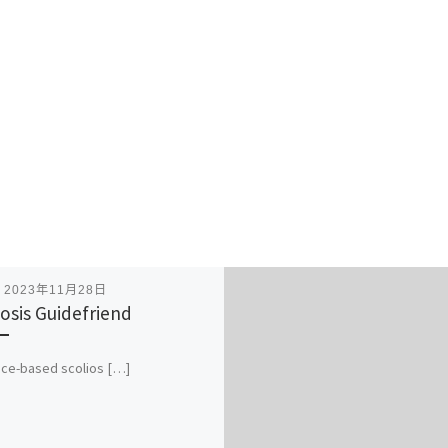
表
2023年11月28日
iosis Guidefriend
ce-based scolios […]