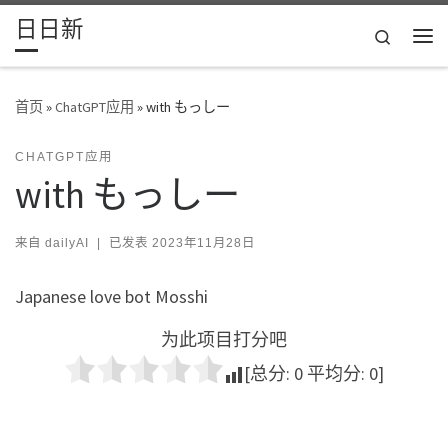
日日新
Skip to content
Search
主
首页
»
ChatGPT应用
»
with もっしー
CHATGPT应用
with もっしー
来自
dailyAI
|
已发表
2023年11月28日
Japanese love bot Mosshi
为此项目打分吧
[总分:
0
平均分:
0
]