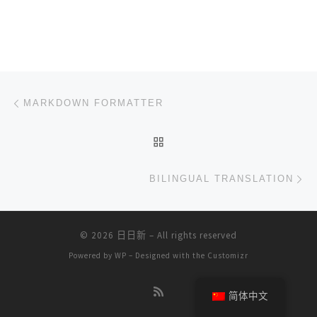
文章导航
上一篇
MARKDOWN FORMATTER
返回文章列表
下
BILINGUAL TRANSLATION
© 2026
日日新
– All rights reserved
Powered by
WP
– Designed with the
Customizr
简体中文