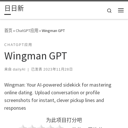
日日新
Skip to content
Search
主
首页
»
ChatGPT应用
»
Wingman GPT
CHATGPT应用
Wingman GPT
来自
dailyAI
|
已发表
2023年11月28日
Wingman: Your AI-powered sidekick for mastering
online dating. Upload conversation or profile
screenshots for instant, clever pickup lines and
responses
为此项目打分吧