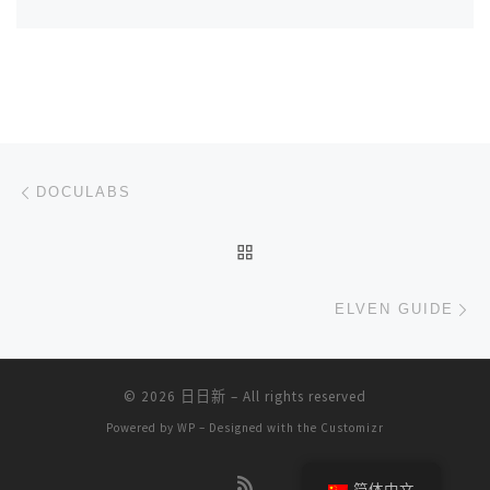
文章导航
上一篇
DOCULABS
返回文章列表
下
ELVEN GUIDE
© 2026
日日新
– All rights reserved
Powered by
WP
– Designed with the
Customizr