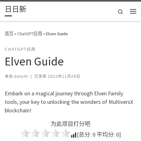
日日新
Skip to content
Search
主
首页
»
ChatGPT应用
»
Elven Guide
CHATGPT应用
Elven Guide
来自
dailyAI
|
已发表
2023年11月28日
Embark on a magical journey through Elven Family
tools, your key to unlocking the wonders of MultiversX
blockchain!
为此项目打分吧
[总分:
0
平均分:
0
]