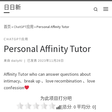
日日新
Skip to content
Search
主
首页
»
ChatGPT应用
»
Personal Affinity Tutor
CHATGPT应用
Personal Affinity Tutor
来自
dailyAI
|
已发表
2023年11月28日
Affinity Tutor who can answer questions about
intimacy、break up 、love recombination 、love
confession
为此项目打分吧
[总分:
0
平均分:
0
]