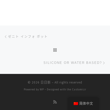
文章导航
上一篇
ゼニト インフォ ボット
返回文章列表
下
SILICONE OR WATER BASED?
© 2026
日日新
– All rights reserved
Powered by
WP
– Designed with the
Customizr
简体中文