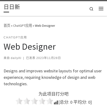
日日新
Skip to content
Search
主
首页
»
ChatGPT应用
»
Web Designer
CHATGPT应用
Web Designer
来自
dailyAI
|
已发表
2023年11月28日
Designs and improves website layouts for optimal user
experience, requiring knowledge of design and web
technologies.
为此项目打分吧
[总分:
0
平均分:
0
]