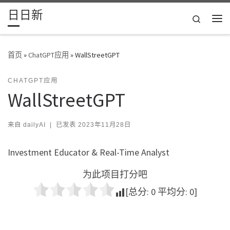
日日新
Skip to content
Search
主
首页
»
ChatGPT应用
»
WallStreetGPT
CHATGPT应用
WallStreetGPT
来自
dailyAI
|
已发表
2023年11月28日
Investment Educator & Real-Time Analyst
为此项目打分吧
[总分:
0
平均分:
0
]