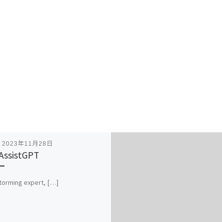
表
2023年11月28日
AssistGPT
torming expert, […]