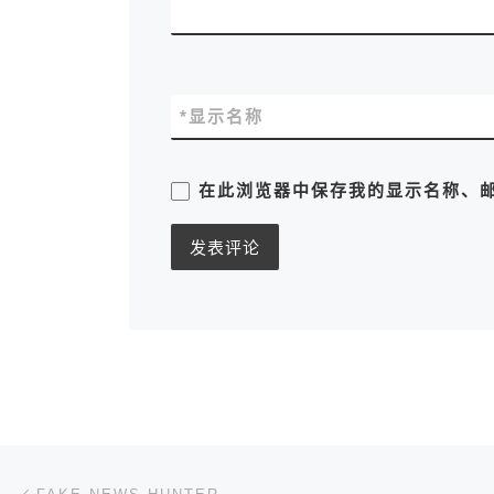
*
显示名称
在此浏览器中保存我的显示名称、
文章导航
上一篇