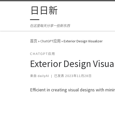
Skip to content
日日新
在这里每天分享一些新东西
首页
»
ChatGPT应用
»
Exterior Design Visualizer
CHATGPT应用
Exterior Design Visua
来自
dailyAI
|
已发表
2023年11月28日
Efficient in creating visual designs with mini