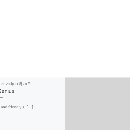
表
2023年11月28日
 Genius
 and friendly gi […]