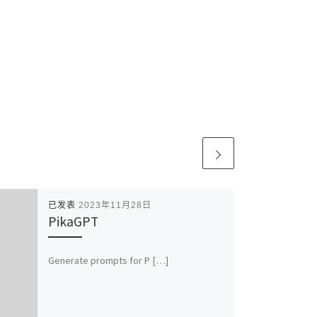
已发表
2023年11月28日
PikaGPT
Generate prompts for P […]