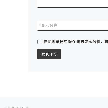
*
显示名称
在此浏览器中保存我的显示名称、
文章导航
上一篇