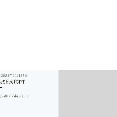
表
2023年11月28日
teSheetGPT
t with sprite s […]