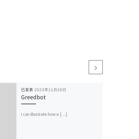
已发表
2023年11月28日
Greedbot
I can illustrate how e […]