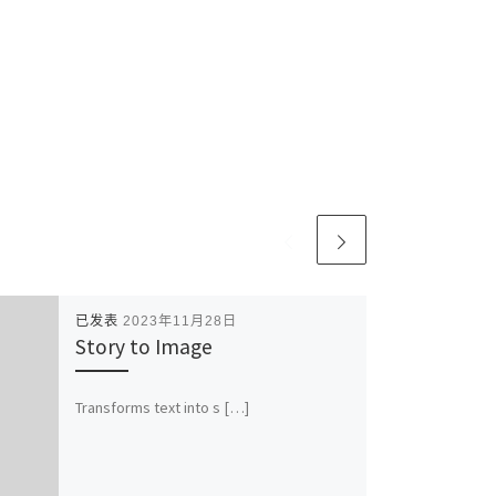
已发表
2023年11月28日
Story to Image
Transforms text into s […]