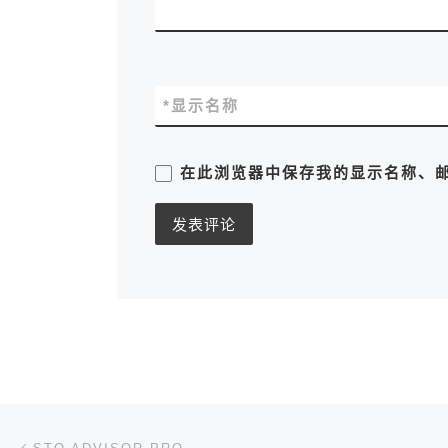
*
显示名称
在此浏览器中保存我的显示名称、
文章导航
上一篇