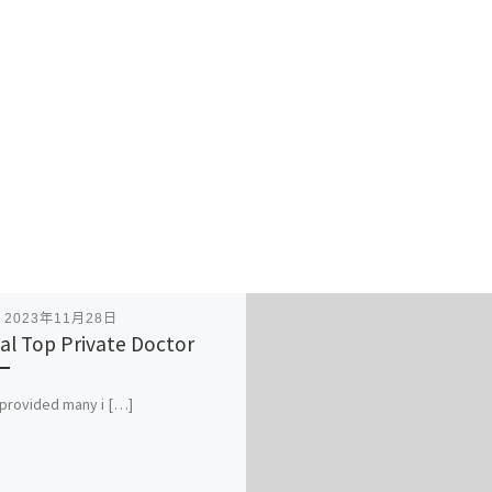
表
2023年11月28日
al Top Private Doctor
 provided many i […]