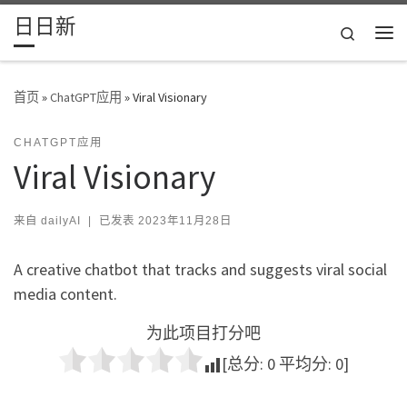
日日新
Skip to content
Search
主
首页
»
ChatGPT应用
»
Viral Visionary
CHATGPT应用
Viral Visionary
来自
dailyAI
|
已发表
2023年11月28日
A creative chatbot that tracks and suggests viral social
media content.
为此项目打分吧
[总分:
0
平均分:
0
]