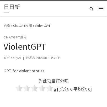
日日新
Skip to content
Search
主
首页
»
ChatGPT应用
»
ViolentGPT
CHATGPT应用
ViolentGPT
来自
dailyAI
|
已发表
2023年11月28日
GPT for violent stories
为此项目打分吧
[总分:
0
平均分:
0
]