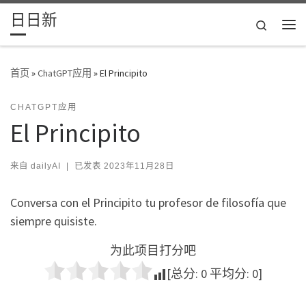
日日新
Skip to content
Search
主
首页
»
ChatGPT应用
»
El Principito
CHATGPT应用
El Principito
来自
dailyAI
|
已发表
2023年11月28日
Conversa con el Principito tu profesor de filosofía que
siempre quisiste.
为此项目打分吧
[总分:
0
平均分:
0
]